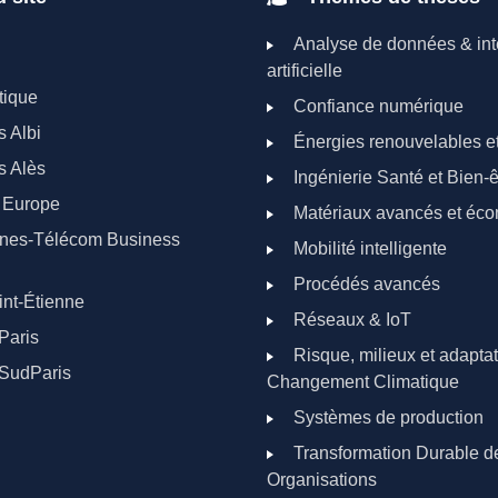
Analyse de données & int
artificielle
tique
Confiance numérique
 Albi
Énergies renouvelables e
s Alès
Ingénierie Santé et Bien-ê
 Europe
Matériaux avancés et éco
Mines-Télécom Business
Mobilité intelligente
Procédés avancés
int-Étienne
Réseaux & IoT
Paris
Risque, milieux et adapta
SudParis
Changement Climatique
Systèmes de production
Transformation Durable d
Organisations