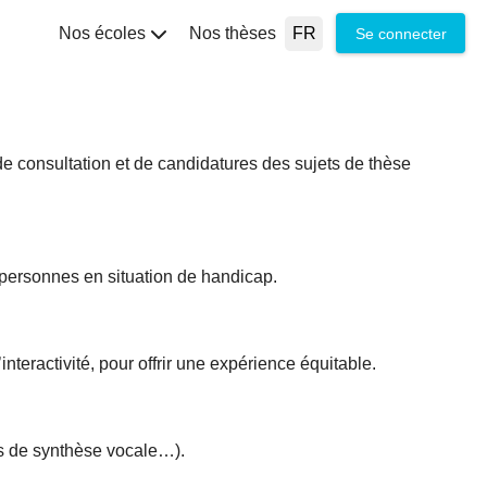
Select your language
Nos écoles
Nos thèses
Se connecter
e consultation et de candidatures des sujets de thèse
 personnes en situation de handicap.
nteractivité, pour offrir une expérience équitable.
els de synthèse vocale…).